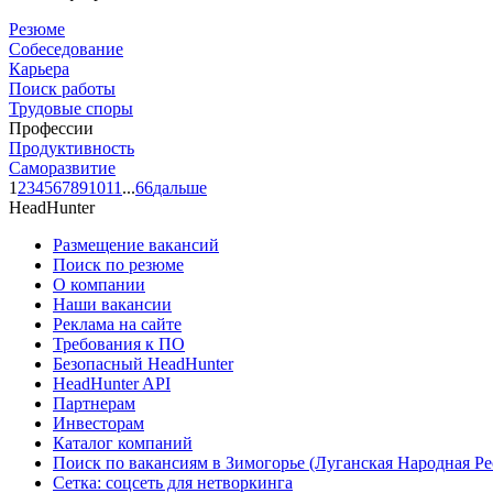
Резюме
Собеседование
Карьера
Поиск работы
Трудовые споры
Профессии
Продуктивность
Саморазвитие
1
2
3
4
5
6
7
8
9
10
11
...
66
дальше
HeadHunter
Размещение вакансий
Поиск по резюме
О компании
Наши вакансии
Реклама на сайте
Требования к ПО
Безопасный HeadHunter
HeadHunter API
Партнерам
Инвесторам
Каталог компаний
Поиск по вакансиям в Зимогорье (Луганская Народная Р
Сетка: соцсеть для нетворкинга