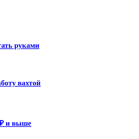
отать руками
аботу вахтой
 ₽ и выше