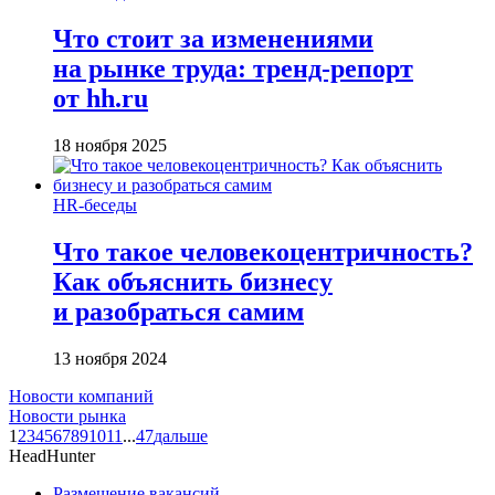
Что стоит за изменениями
на рынке труда: тренд-репорт
от hh.ru
18 ноября 2025
HR-беседы
Что такое человеко­центричность?
Как объяснить бизнесу
и разобраться самим
13 ноября 2024
Новости компаний
Новости рынка
1
2
3
4
5
6
7
8
9
10
11
...
47
дальше
HeadHunter
Размещение вакансий