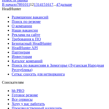
Новости рынка
В начало
7
8
9
10
11
12
13
14
15
16
17
...
47
дальше
HeadHunter
Размещение вакансий
Поиск по резюме
О компании
Наши вакансии
Реклама на сайте
Требования к ПО
Безопасный HeadHunter
HeadHunter API
Партнерам
Инвесторам
Каталог компаний
Поиск по вакансиям в Зимогорье (Луганская Народная
Республика)
Сетка: соцсеть для нетворкинга
Соискателям
hh PRO
Готовое резюме
Все сервисы
Хочу у вас работать
Производственный календарь