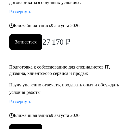
договариваться о лучших условиях.
• Тем, кто хочет начать карьеру в IT и Digital или
Развернуть
клиентском сервисе и продажах;
• Тем, у кого уже есть опыт, но кто хочет быстро расти в IT
Ближайшая запись
9 августа 2026
и Digital или клиентском сервисе и продажах;
27 170
₽
Записаться
Подготовка к собеседованию для специалистов IT,
дизайна, клиентского сервиса и продаж
Научу уверенно отвечать, продавать опыт и обсуждать
условия работы
Развернуть
Ближайшая запись
9 августа 2026