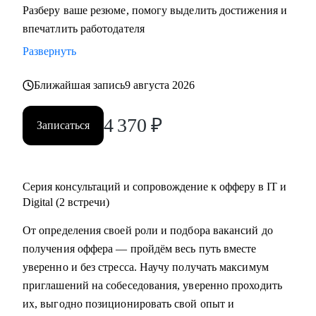
Разберу ваше резюме, помогу выделить достижения и
резюме, знаю, как подготовить к переходу в IT и Digital
впечатлить работодателя
или управленческую роль;
Развернуть
• Жил 2 года в Финляндии, вернулся в Россию; владею
английским, помогаю строить карьеру за рубежом.
Ближайшая запись
9 августа 2026
С чем помогу:
4 370
₽
Записаться
• Составить по-настоящему эффективное резюме;
• Подготовиться к интервью;
• Начать карьеру или сменить профессию — даже без
опыта;
Серия консультаций и сопровождение к офферу в IT и
• Узнать, как попасть в ТОП компанию и расти в ней;
Digital (2 встречи)
• Составить индивидуальный план развития;
От определения своей роли и подбора вакансий до
• Узнать, как договариваться о повышении зарплаты;
получения оффера — пройдём весь путь вместе
• Начать управлять процессами, проектами и
уверенно и без стресса. Научу получать максимум
сотрудниками.
приглашений на собеседования, уверенно проходить
их, выгодно позиционировать свой опыт и
Кому могу помочь: