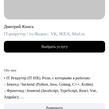
Дмитрий Книга
IT-рекрутер / ex-Яндекс, VK, IKEA, Mail.ru
Выбрать услугу
Обо мне
• IT Рекрутер (IT HR). Роли, с которыми я работаю:
– Бекенд / backend (Python, Java, Golang, C++, Kotlin);
– Фронтенд / frontend (JavaScript, TypeScript, React, Vue,
Angular);
– Фуллстек / fullstack (React, Node.js, Python, PostgreSQL,
Развернуть