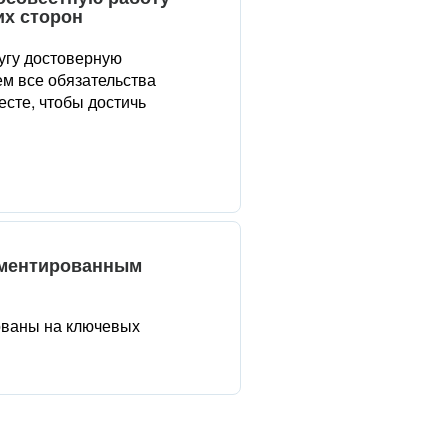
их сторон
угу достоверную
м все обязательства
сте, чтобы достичь
аментированным
ованы на ключевых