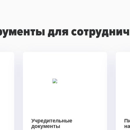
рументы для сотруднич
Учредительные
П
документы
н