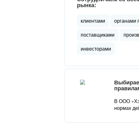
рынка:
клиентами
органами 
поставщиками
произ
инвесторами
Выбирае
правила
В ООО «Хэ
нормах де