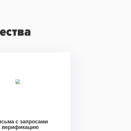
ества
исьма с запросами
а верификацию