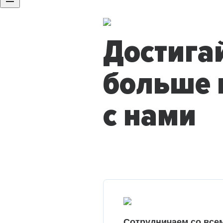
Достига
больше 
с нами
Сотрудничаем со все