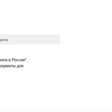
цсети
ала в России*,
 форматы для