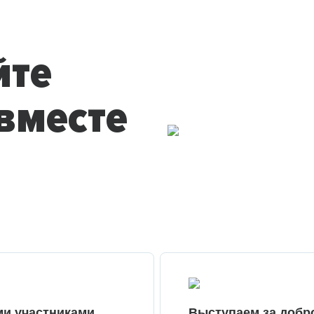
йте
вместе
ми участниками
Выступаем за добр